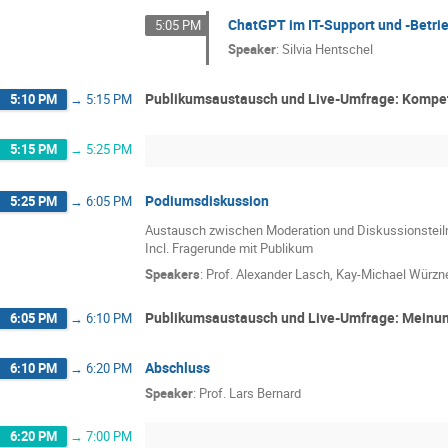
ChatGPT im IT-Support und -Betri
5:05 PM
Speaker
:
Silvia Hentschel
Publikumsaustausch und Live-Umfrage: Kompe
5:10 PM
→
5:15 PM
5:15 PM
→
5:25 PM
Podiumsdiskussion
5:25 PM
→
6:05 PM
Austausch zwischen Moderation und Diskussionsteil
Incl. Fragerunde mit Publikum
Speakers
:
Prof.
Alexander Lasch
,
Kay-Michael Würzn
Publikumsaustausch und Live-Umfrage: Meinun
6:05 PM
→
6:10 PM
Abschluss
6:10 PM
→
6:20 PM
Speaker
:
Prof.
Lars Bernard
6:20 PM
→
7:00 PM