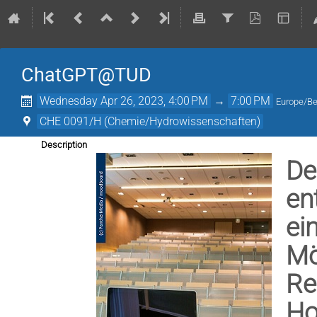
ChatGPT@TUD
Wednesday Apr 26, 2023, 4:00 PM
→
7:00 PM
Europe/Be
CHE 0091/H (Chemie/Hydrowissenschaften)
Description
De
en
ei
Mö
Re
Ho