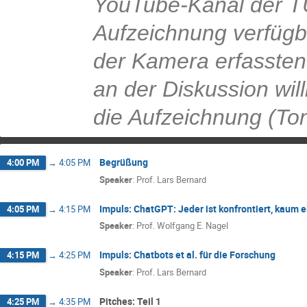
YouTube-Kanal der TU
Aufzeichnung verfügb
der Kamera erfassten 
an der Diskussion wil
die Aufzeichnung (Ton
Begrüßung
4:00 PM
→
4:05 PM
Speaker
:
Prof.
Lars Bernard
Impuls: ChatGPT: Jeder ist konfrontiert, kaum e
4:05 PM
→
4:15 PM
Speaker
:
Prof.
Wolfgang E. Nagel
Impuls: Chatbots et al. für die Forschung
4:15 PM
→
4:25 PM
Speaker
:
Prof.
Lars Bernard
Pitches: Teil 1
4:25 PM
→
4:35 PM