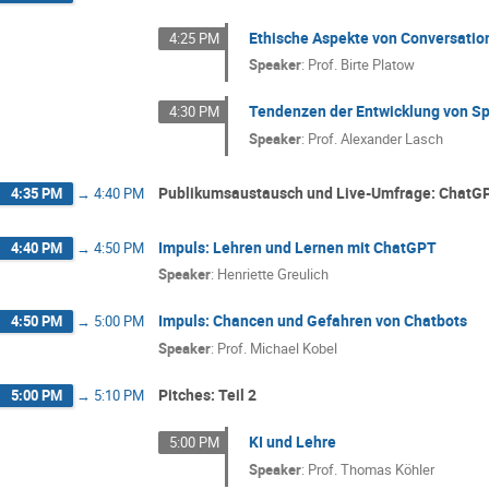
Ethische Aspekte von Conversation
4:25 PM
Speaker
:
Prof.
Birte Platow
Tendenzen der Entwicklung von S
4:30 PM
Speaker
:
Prof.
Alexander Lasch
Publikumsaustausch und Live-Umfrage: ChatGP
4:35 PM
→
4:40 PM
Impuls: Lehren und Lernen mit ChatGPT
4:40 PM
→
4:50 PM
Speaker
:
Henriette Greulich
Impuls: Chancen und Gefahren von Chatbots
4:50 PM
→
5:00 PM
Speaker
:
Prof.
Michael Kobel
Pitches: Teil 2
5:00 PM
→
5:10 PM
KI und Lehre
5:00 PM
Speaker
:
Prof.
Thomas Köhler