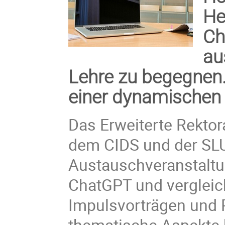
He
Ch
au
Lehre zu begegnen.
einer dynamischen E
Das Erweiterte Rekto
dem CIDS und der SLU
Austauschveranstaltu
ChatGPT und vergleic
Impulsvorträgen und 
thematische Aspekte 