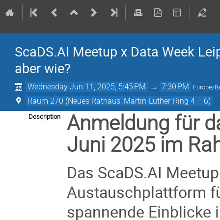
ScaDS.AI Meetup x Data Week Leipz
aber wie?
Wednesday Jun 11, 2025, 5:45 PM
→
7:30 PM
Europe/Be
Raum 270 (Neues Rathaus, Martin-Luther-Ring 4 – 6)
Anmeldung für d
Description
Juni 2025 im Ra
Das ScaDS.AI Meetup 
Austauschplattform fü
spannende Einblicke i