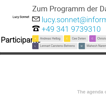
Zum Programm der Da
Lucy Sonnet
lucy.sonnet@informa
+49 341 9739310
Participants
Andreas Helbig
Cee Deten
Christ
Lennart Carstens-Behrens
Mahesh Naren
The agenda o