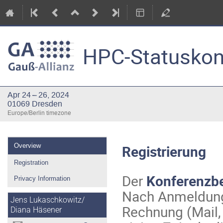
HPC-Statuskon
Apr 24 – 26, 2024
01069 Dresden
Europe/Berlin timezone
Event
Registrierung
Overview
menu
Registration
Der
Konferenzbe
Privacy Information
Nach Anmeldung 
Jens Lukaschkowitz/
Rechnung (Mail,
Diana Häsener