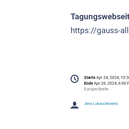
Tagungswebsei
https://gauss-a
Conference
Starts
Apr 24, 2024, 10:
Date/Time
information
Ends
Apr 26, 2024, 6:00
All
Europe/Berlin
times
are
Jens Lukaschkowitz
Chairpersons
in
Europe/Berlin