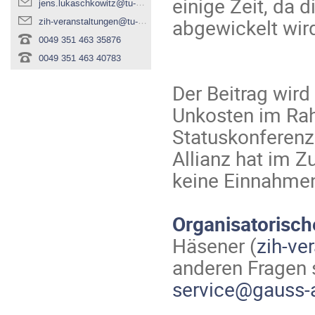
einige Zeit, da 
jens.lukaschkowitz@tu-dresden.de
abgewickelt wir
zih-veranstaltungen@tu-dresden.de
0049 351 463 35876
0049 351 463 40783
Der Beitrag wird
Unkosten im Ra
Statuskonferenz
Allianz hat im 
keine Einnahmen 
Organisatorisch
Häsener (
zih-ve
anderen Fragen 
service@gauss-a